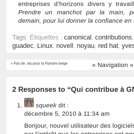
entreprises d’horizons divers y travai
Prendre un manchot par la main, p
demain, pour lui donner la confiance en
Tags:
Étiquettes :
canonical
,
contributions
guadec
,
Linux
,
novell
,
noyau
,
red hat
,
yves
«
Pas de .vla pour la Flandre belge
« Navigation »
2 Responses to “Qui contribue à G
squeek
dit :
décembre 5, 2010 à 11:34 am
Bonjour, nouvel utilisateur des logiciels
par l’intérêt que les entreprises ont p