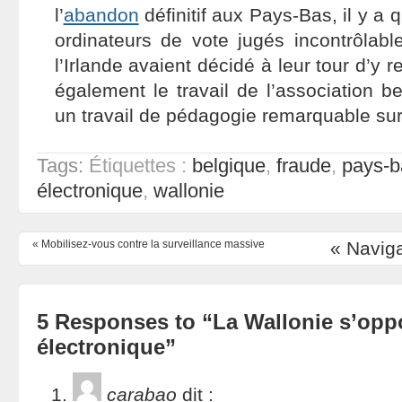
l’
abandon
définitif aux Pays-Bas, il y a
ordinateurs de vote jugés incontrôlabl
l’Irlande avaient décidé à leur tour d’y r
également le travail de l’association b
un travail de pédagogie remarquable sur 
Tags:
Étiquettes :
belgique
,
fraude
,
pays-b
électronique
,
wallonie
«
Mobilisez-vous contre la surveillance massive
« Naviga
5 Responses to “La Wallonie s’opp
électronique”
carabao
dit :