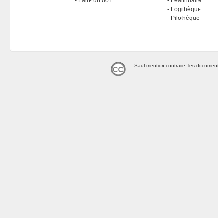
Faire un don
Léannuaire
Logithèque
Pilothèque
Sauf mention contraire, les document