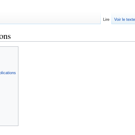
Lire
Voir le text
ons
plications