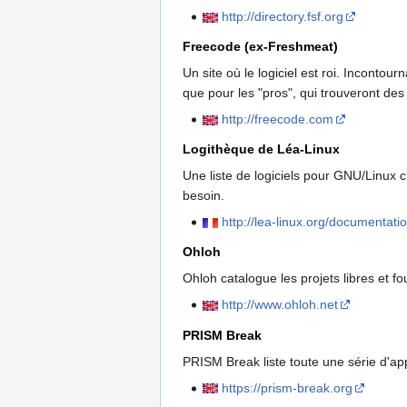
http://directory.fsf.org
Freecode (ex-Freshmeat)
Un site où le logiciel est roi. Incontou
que pour les "pros", qui trouveront de
http://freecode.com
Logithèque de Léa-Linux
Une liste de logiciels pour GNU/Linux cl
besoin.
http://lea-linux.org/documenta
Ohloh
Ohloh catalogue les projets libres et f
http://www.ohloh.net
PRISM Break
PRISM Break liste toute une série d'app
https://prism-break.org