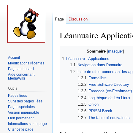
Page
Discussion
Léannuaire Applicati
Aller
Aller
Sommaire
à
à
Accueil
1
Léannuaire - Applications
la
la
Modifications récentes
1.1
Navigation dans l'annuaire
navigation
recherche
Page au hasard
1.2
Liste de sites concernant les ap
Aide concernant
1.2.1
Framalibre
MediaWiki
1.2.2
Free Software Directory
Outils
1.2.3
Freecode (ex-Freshmeat)
Pages liées
1.2.4
Logithèque de Léa-Linux
Suivi des pages liées
1.2.5
Ohloh
Pages spéciales
1.2.6
PRISM Break
Version imprimable
1.2.7
The table of equivalents
Lien permanent
Informations sur la page
Citer cette page