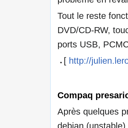
Tout le reste fon
DVD/CD-RW, touch
ports USB, PCMCI
[
http://julien.l
Compaq presari
Après quelques pr
debian (unstable)