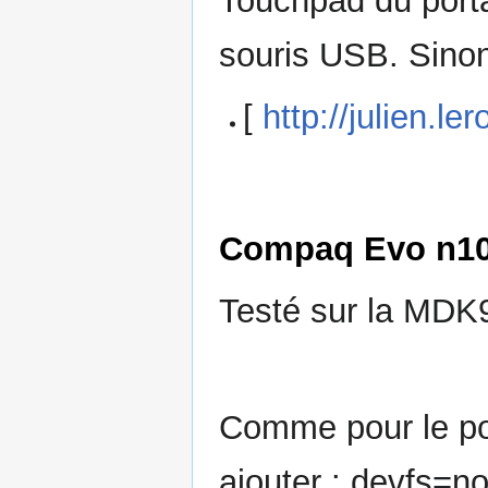
Touchpad du portab
souris USB. Sino
[
http://julien.l
Compaq Evo n1
Testé sur la MDK
Comme pour le po
ajouter : devfs=