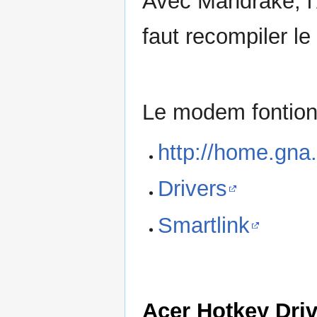
Avec Mandrake, l'A
faut recompiler l
Le modem fontionn
http://home.gna.
Drivers
Smartlink
Acer Hotkey Driv