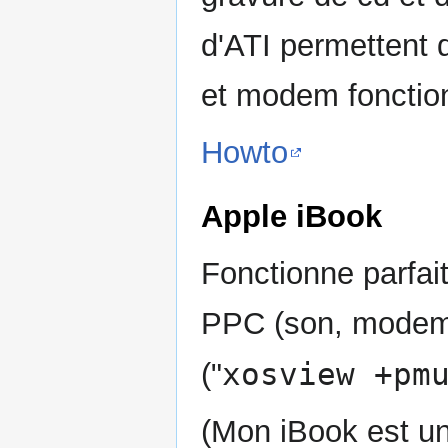
d'ATI permettent d
et modem fonctio
Howto
Apple iBook
Fonctionne parfa
PPC (son, modem, 
xosview +pm
("
(Mon iBook est un