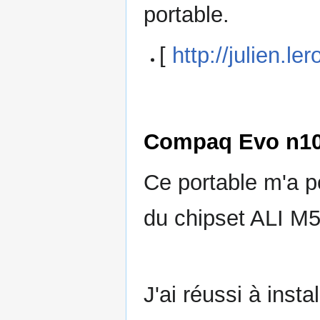
portable.
[
http://julien.l
Compaq Evo n1
Ce portable m'a 
du chipset ALI M
J'ai réussi à inst