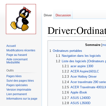
Driver
Discussion
Driver
:
Ordinat
Aller
Aller
Sommaire
Accueil
à
à
Modifications récentes
1
Ordinateurs portables
la
la
Page au hasard
1.1
Navigation dans les logiciels
navigation
recherche
Aide concernant
1.2
Liste des logiciels [Ordinateurs 
MediaWiki
1.2.1
acer aspire 1300
Outils
1.2.2
ACER Aspire1601LC
Pages liées
1.2.3
Acer Hotkey Driver
Suivi des pages liées
1.2.4
Acer travelmate 290 seri
Pages spéciales
1.2.5
ACER Travelmate 4001L
Version imprimable
1.2.6
Apple iBook
Lien permanent
1.2.7
ASUS L2400D
Informations sur la page
1.2.8
ASUS L3500D