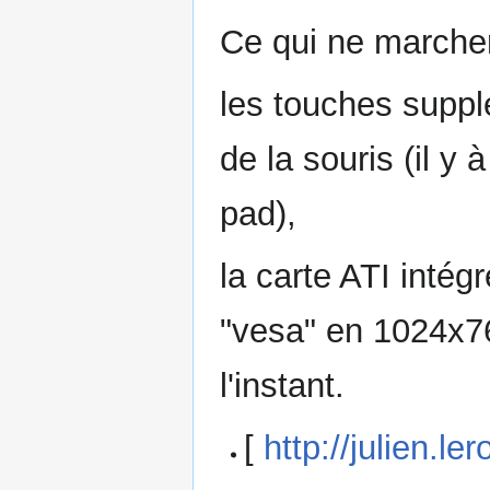
Ce qui ne marcher
les touches supplé
de la souris (il 
pad),
la carte ATI intég
"vesa" en 1024x7
l'instant.
[
http://julien.l