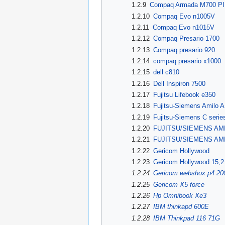
1.2.9
Compaq Armada M700 PIII
1.2.10
Compaq Evo n1005V
1.2.11
Compaq Evo n1015V
1.2.12
Compaq Presario 1700
1.2.13
Compaq presario 920
1.2.14
compaq presario x1000
1.2.15
dell c810
1.2.16
Dell Inspiron 7500
1.2.17
Fujitsu Lifebook e350
1.2.18
Fujitsu-Siemens Amilo A
1.2.19
Fujitsu-Siemens C ser
1.2.20
FUJITSU/SIEMENS AMIL
1.2.21
FUJITSU/SIEMENS AMI
1.2.22
Gericom Hollywood
1.2.23
Gericom Hollywood 15,2
1.2.24
Gericom webshox p4 20
1.2.25
Gericom X5 force
1.2.26
Hp Omnibook Xe3
1.2.27
IBM thinkapd 600E
1.2.28
IBM Thinkpad 116 71G