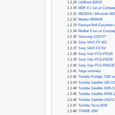
1.2.29
LifeBook B2610
1.2.30
MDK 9.1 sur un Compaq 
1.2.31
MEDION / Microstar MD
1.2.32
Medion MD9438
1.2.33
Packard Bell EasyNote 
1.2.34
Redhat 9 sur un Compaq
1.2.35
Samsung V20CXT
1.2.36
Sony VAIO FX 601
1.2.37
Sony VAIO FX702
1.2.38
Sony Vaio PCG-FR105
1.2.39
Sony Vaio PCG-FR105
1.2.40
Sony Vaio PCG-R505J
1.2.41
Targa visionary
1.2.42
Toshiba Portégé 7200 se
1.2.43
Toshiba Satellite 200 C
1.2.44
Toshiba Satellite 5005-
1.2.45
Toshiba Satellite M30X-
1.2.46
Toshiba Sattelite 2410-5
1.2.47
Toshiba Tecra 8100
1.2.48
TP600E IBM