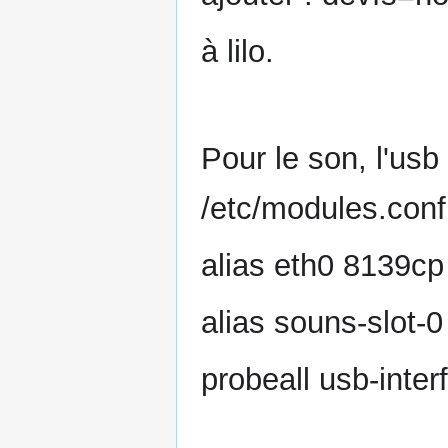
à lilo.
Pour le son, l'usb 
/etc/modules.conf
alias eth0 8139cp
alias souns-slot-0
probeall usb-inter