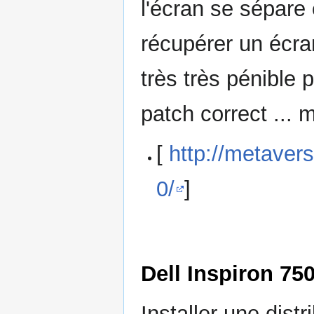
l'écran se sépare 
récupérer un écra
très très pénible p
patch correct ... 
[
http://metaver
0/
]
Dell Inspiron 75
Installer une dist