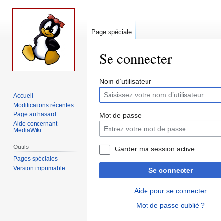
Page spéciale
Se connecter
Aller
Aller
Nom d’utilisateur
à
à
Accueil
la
la
Modifications récentes
navigation
recherche
Page au hasard
Mot de passe
Aide concernant
MediaWiki
Outils
Garder ma session active
Pages spéciales
Version imprimable
Se connecter
Aide pour se connecter
Mot de passe oublié ?