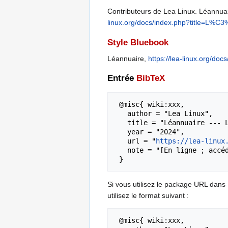
Contributeurs de Lea Linux. Léannuair
linux.org/docs/index.php?title=L%C
Style Bluebook
Léannuaire,
https://lea-linux.org/d
Entrée
BibTeX
 @misc{ wiki:xxx,

   author = "Lea Linux",

   title = "Léannuaire --- Lea Linux{,} ",

   year = "2024",

   url = "
https://lea-linux
   note = "[En ligne ; accédé le 9-août-2026]"

Si vous utilisez le package URL dans
utilisez le format suivant :
 @misc{ wiki:xxx,
