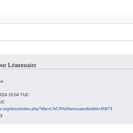
our Léannuaire
ux
 2024 15:04 TUC
TUC
inux.org/docs/index.php?title=L%C3%A9annuaire&oldid=45873
73