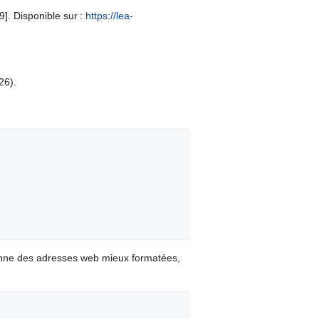
]. Disponible sur :
https://lea-
26).
onne des adresses web mieux formatées,