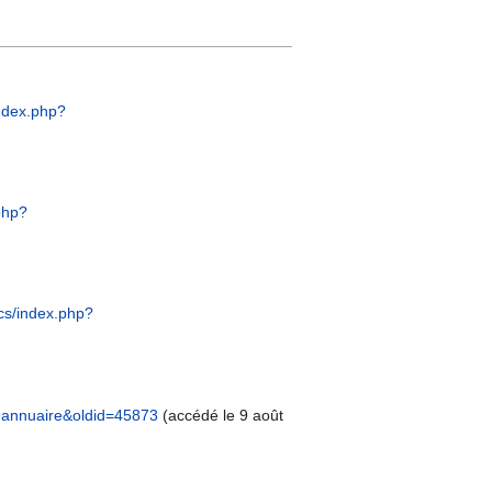
index.php?
.php?
ocs/index.php?
A9annuaire&oldid=45873
(accédé le 9 août