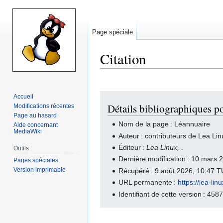
Page spéciale
Citation
Aller
Aller
Accueil
Détails bibliographiques p
Modifications récentes
à
à
Page au hasard
la
la
Nom de la page : Léannuaire
Aide concernant
navigation
recherche
MediaWiki
Auteur : contributeurs de Lea Lin
Éditeur :
Lea Linux,
.
Outils
Dernière modification : 10 mars
Pages spéciales
Version imprimable
Récupéré : 9 août 2026, 10:47 
URL permanente :
https://lea-l
Identifiant de cette version : 458