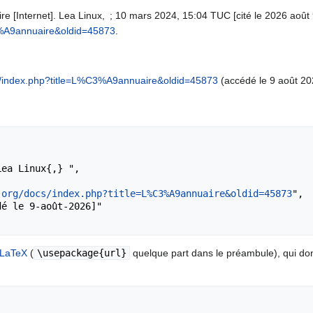
e [Internet]. Lea Linux, ; 10 mars 2024, 15:04 TUC [cité le 2026 août 9
3%A9annuaire&oldid=45873
.
ocs/index.php?title=L%C3%A9annuaire&oldid=45873
(accédé le 9 août 20
.org/docs/index.php?title=L%C3%A9annuaire&oldid=45873
",

LaTeX
(
\usepackage{url}
quelque part dans le préambule), qui d